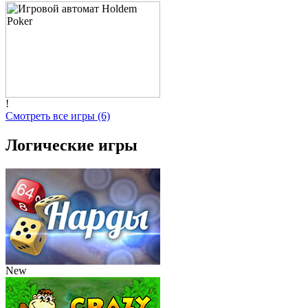
!
Смотреть все игры (6)
Логические игры
kent190rus
New
Dolphin's Pearl Deluxe
VARVAR
6 056 руб.