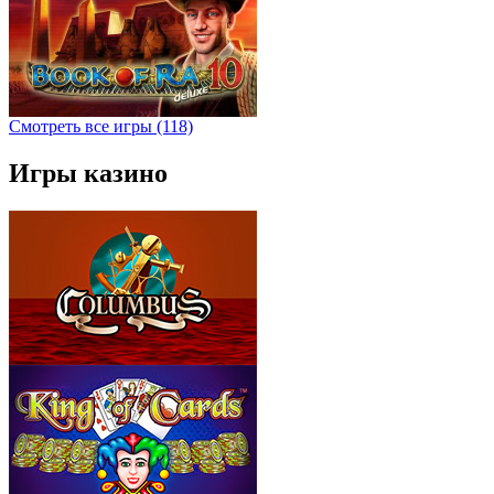
Смотреть все игры (118)
Игры казино