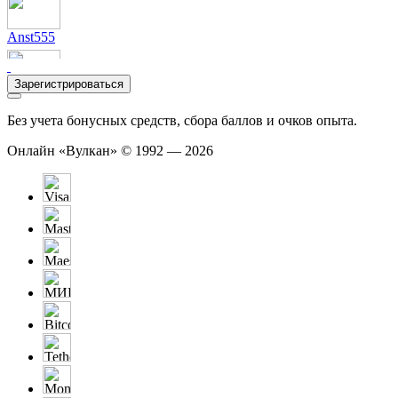
Blackjack
Anst555
7 324 руб.
BlackJack
Зарегистрироваться
Markmark
8 000 руб.
Без учета бонусных средств, сбора баллов и очков опыта.
Blackjack
Anst555
Онлайн «Вулкан» © 1992 — 2026
15 320 руб.
BlackJack
Anst555
12 500 руб.
BlackJack
osobist
6 000 руб.
Dolphin's Pearl Deluxe
Markmark
10 000 руб.
Blackjack
kopitoshka
7 200 руб.