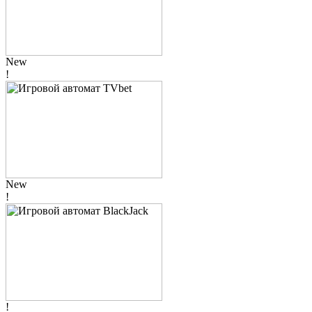
New
!
New
!
!